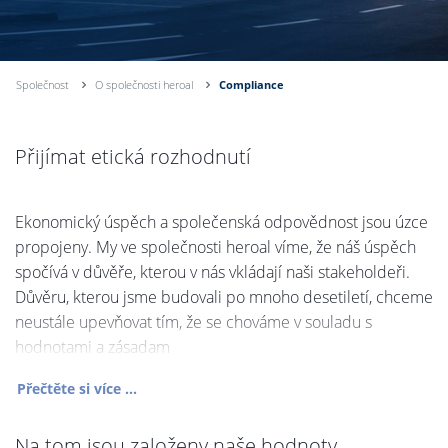
Společnost
O společnosti heroal
Compliance
Přijímat etická rozhodnutí
Ekonomický úspěch a společenská odpovědnost jsou úzce
propojeny. My ve společnosti heroal víme, že náš úspěch
spočívá v důvěře, kterou v nás vkládají naši stakeholdeři.
Důvěru, kterou jsme budovali po mnoho desetiletí, chceme
neustále upevňovat tím, že se chováme v souladu s
hodnotami a zásadam
Přečtěte si více ...
Na tom jsou založeny naše hodnoty