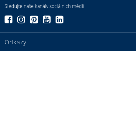
Sledujte naše kanály sociálních médií.
Odkazy
Příběhy domů
Najděte si specializovaného partnera
Konfigurátory
Brožury a videa
Impressum
Prohlášení o ochraně osobních údajů
Nastavení ochrany osobních údajů
Sitemap
Kontakt