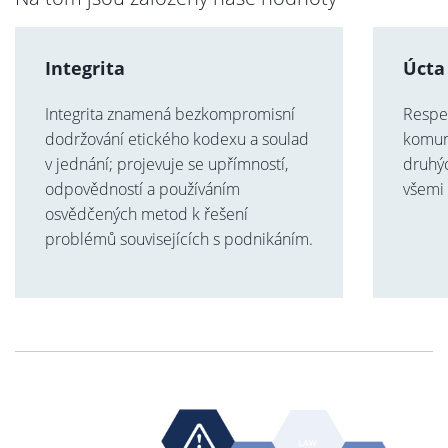
Integrita
Úcta
Integrita znamená bezkompromisní
Respe
dodržování etického kodexu a soulad
komun
v jednání; projevuje se upřímností,
druhý
odpovědností a používáním
všemi 
osvědčených metod k řešení
problémů souvisejících s podnikáním.