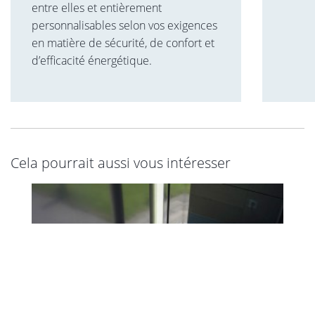
entre elles et entièrement
Corbu
personnalisables selon vos exigences
bois, 
en matière de sécurité, de confort et
choix 
d’efficacité énergétique.
protec
d’une 
sans c
Cela pourrait aussi vous intéresser