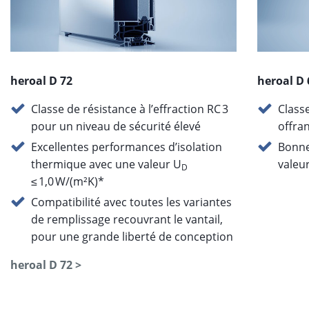
heroal D 72
heroal D 
Classe de résistance à l’effraction RC 3
Classe
pour un niveau de sécurité élevé
offran
Excellentes performances d’isolation
Bonne
thermique avec une valeur U
valeu
D
≤ 1,0 W/(m²K)*
Compatibilité avec toutes les variantes
de remplissage recouvrant le vantail,
pour une grande liberté de conception
heroal D 72 >