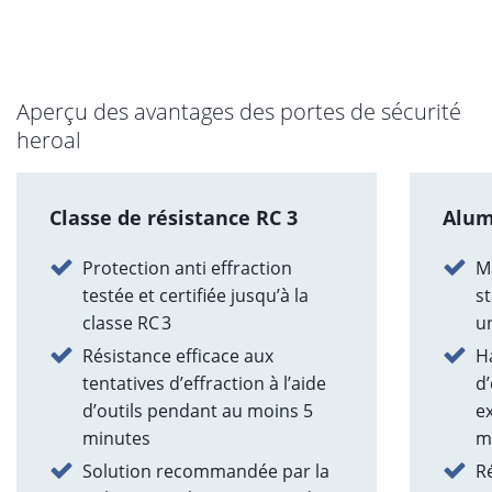
Aperçu des avantages des portes de sécurité
heroal
Classe de résistance RC 3
Alu
Protection anti effraction
M
testée et certifiée jusqu’à la
s
classe RC 3
u
Résistance efficace aux
H
tentatives d’effraction à l’aide
d’
d’outils pendant au moins 5
e
minutes
m
Solution recommandée par la
Ré