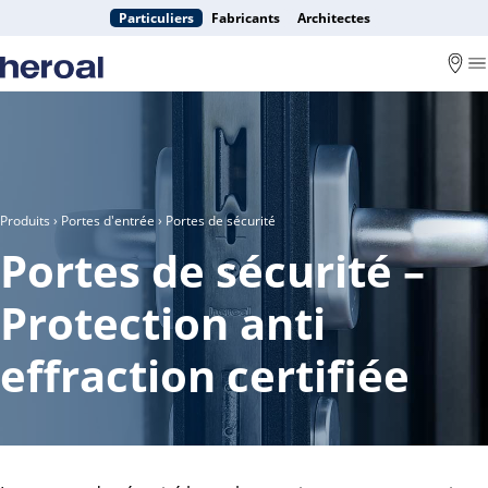
Particuliers
Fabricants
Architectes
Produits
›
Portes d'entrée
› Portes de sécurité
Portes de sécurité –
Protection anti
effraction certifiée