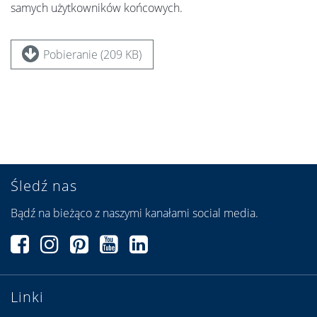
samych użytkowników końcowych.
Pobieranie (209 KB)
Śledź nas
Bądź na bieżąco z naszymi kanałami social media.
Linki