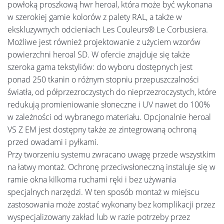
powłoką proszkową hwr heroal, która może być wykonana
w szerokiej gamie kolorów z palety RAL, a także w
ekskluzywnych odcieniach Les Couleurs® Le Corbusiera.
Możliwe jest również projektowanie z użyciem wzorów
powierzchni heroal SD. W ofercie znajduje się także
szeroka gama tekstyliów: do wyboru dostępnych jest
ponad 250 tkanin o różnym stopniu przepuszczalności
światła, od półprzezroczystych do nieprzezroczystych, które
redukują promieniowanie słoneczne i UV nawet do 100%
w zależności od wybranego materiału. Opcjonalnie heroal
VS Z EM jest dostępny także ze zintegrowaną ochroną
przed owadami i pyłkami.
Przy tworzeniu systemu zwracano uwagę przede wszystkim
na łatwy montaż. Ochronę przeciwsłoneczną instaluje się w
ramie okna kilkoma ruchami ręki i bez używania
specjalnych narzędzi. W ten sposób montaż w miejscu
zastosowania może zostać wykonany bez komplikacji przez
wyspecjalizowany zakład lub w razie potrzeby przez