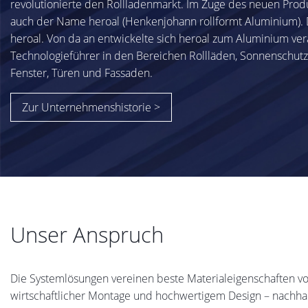
revolutionierte den Rollladenmarkt. Im Zuge des neuen Prod
auch der Name heroal (Henkenjohann rollformt Aluminium).
heroal. Von da an entwickelte sich heroal zum Aluminium ve
Technologieführer in den Bereichen Rollläden, Sonnenschutz
Fenster, Türen und Fassaden.
Zur Unternehmenshistorie >
Unser Anspruch
Die Systemlösungen vereinen beste Materialeigenschaften 
wirtschaftlicher Montage und hochwertigem Design – nachha