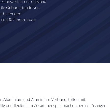
uktionsverfahrens entstand
 Die Geburtsstunde von
rarbeitenden
 und Rolltoren sowie
von Aluminium und Aluminium-Verbundstoffen mit
ltig und flexibel. Im Zusammenspiel machen heroal Lösungen