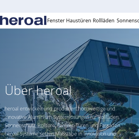
Fenster
Haustüren
Rollläden
Sonnensc
Über heroal
heroal entwickelt und produziert hochwertige und
innovative Aluminium-Systemlösungen für Rollläden,
Sonnenschutz, Rolltore, Fenster, Türen und Fassaden.
heroal Systeme setzen Maßstäbe in Innovation und