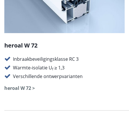
heroal W 72
Inbraakbeveiligingsklasse RC 3
Warmte-isolatie U
≥ 1,3
f
Verschillende ontwerpvarianten
heroal W 72 >