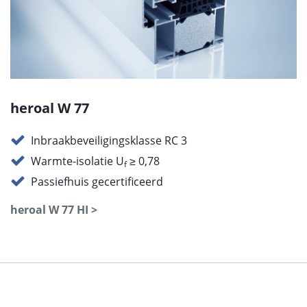
heroal W 77
Inbraakbeveiligingsklasse RC 3
Warmte-isolatie U
≥ 0,78
f
Passiefhuis gecertificeerd
heroal W 77 HI >