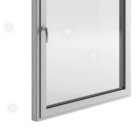
+
+
+
+