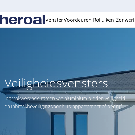
Venster
Voordeuren
Rolluiken
Zonweri
Veiligheidsvensters
Inbraakwerende ramen van aluminium bieden veiligheid
en inbraakbeveiliging voor huis, appartement of bedrijf.