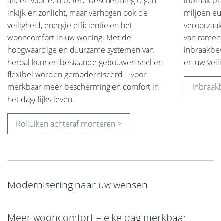
alleen voor een betere bescherming tegen
inbraak pl
inkijk en zonlicht, maar verhogen ook de
miljoen eu
veiligheid, energie-efficiëntie en het
veroorzaa
wooncomfort in uw woning. Met de
van ramen 
hoogwaardige en duurzame systemen van
inbraakbev
heroal kunnen bestaande gebouwen snel en
en uw veil
flexibel worden gemoderniseerd – voor
merkbaar meer bescherming en comfort in
Inbraakb
het dagelijks leven.
Rolluiken achteraf monteren >
Modernisering naar uw wensen
Meer wooncomfort – elke dag merkbaar