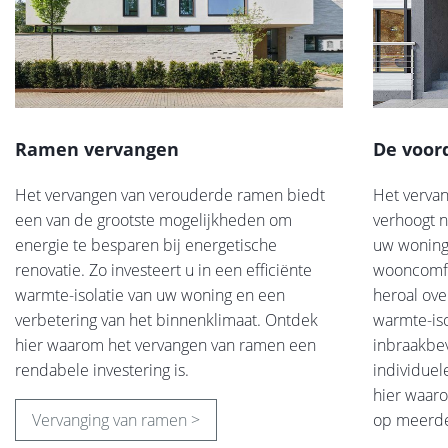
Ramen vervangen
De voor
Het vervangen van verouderde ramen biedt
Het verva
een van de grootste mogelijkheden om
verhoogt n
energie te besparen bij energetische
uw woning,
renovatie. Zo investeert u in een efficiënte
wooncomfo
warmte-isolatie van uw woning en een
heroal ove
verbetering van het binnenklimaat. Ontdek
warmte-is
hier waarom het vervangen van ramen een
inbraakbev
rendabele investering is.
individue
hier waar
Vervanging van ramen >
op meerde