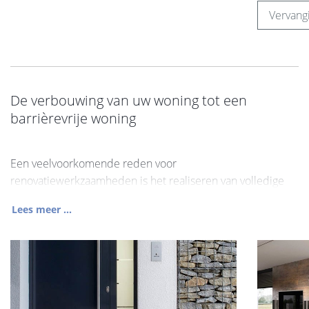
Vervang
De verbouwing van uw woning tot een
barrièrevrije woning
Een veelvoorkomende reden voor
renovatiewerkzaamheden is het realiseren van volledige
Lees meer ...