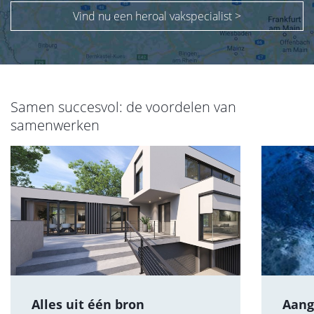
Vind nu een heroal vakspecialist >
Samen succesvol: de voordelen van
samenwerken
Alles uit één bron
Aang