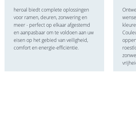
heroal biedt complete oplossingen
Ontwer
voor ramen, deuren, zonwering en
wense
meer - perfect op elkaar afgestemd
kleure
en aanpasbaar om te voldoen aan uw
Coule
eisen op het gebied van veiligheid,
opperv
comfort en energie-efficiëntie.
roestl
zonwe
vrijhe
Dit kan je ook interesseren