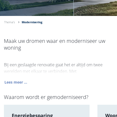
Thema's
Modernisering
Maak uw dromen waar en moderniseer uw
woning
Bij een geslaagde renovatie gaat het er altijd om twee
werelden met elkaar te verbinden. Met
Lees meer ...
Waarom wordt er gemoderniseerd?
Energiebesparing
Woon