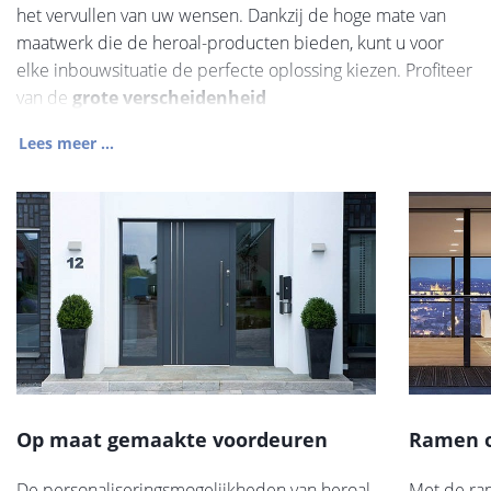
het vervullen van uw wensen. Dankzij de hoge mate van
maatwerk die de heroal-producten bieden, kunt u voor
elke inbouwsituatie de perfecte oplossing kiezen. Profiteer
van de
grote verscheidenheid
Lees meer ...
Op maat gemaakte voordeuren
Ramen 
De personaliseringsmogelijkheden van heroal
Met de ra