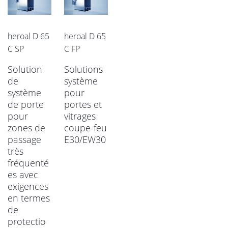
heroal D 65
heroal D 65
C SP
C FP
Solution
Solutions
de
système
système
pour
de porte
portes et
pour
vitrages
zones de
coupe-feu
passage
E30/EW30
très
fréquenté
es avec
exigences
en termes
de
protectio