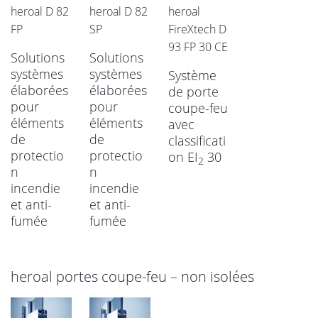
heroal D 82
heroal D 82
heroal
FP
SP
FireXtech D
93 FP 30 CE
Solutions
Solutions
systèmes
systèmes
Système
élaborées
élaborées
de porte
pour
pour
coupe-feu
éléments
éléments
avec
de
de
classificati
protectio
protectio
on EI
30
2
n
n
incendie
incendie
et anti-
et anti-
fumée
fumée
heroal portes coupe-feu – non isolées