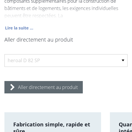
composants supplémentaires pour la construction de
bâtiments et de logements, les exigences individuelles
peuvent être respectées. La
Lire la suite ...
Aller directement au produit
Aller directement au produit
Fabrication simple, rapide et
Quan
sûre
inté