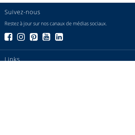
Suivez-nous
Restez à jour sur nos canaux de médias sociaux.
Links
Conditions générales de vente
Informations légales
Conditions d'utilisation
Mentions légales
Déclaration de confidentialité
Paramètres de confidentialité
Sitemap