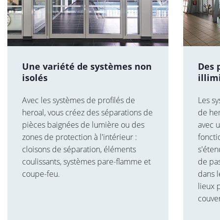
Une variété de systèmes non
Des p
isolés
illim
Avec les systèmes de profilés de
Les sy
heroal, vous créez des séparations de
de her
pièces baignées de lumière ou des
avec 
zones de protection à l'intérieur :
foncti
cloisons de séparation, éléments
s'éten
coulissants, systèmes pare-flamme et
de pa
coupe-feu.
dans l
lieux 
couver