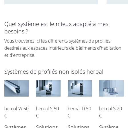
Quel système est le mieux adapté à mes
besoins ?
Vous trouverez ici les différents systèmes de profilés
destinés aux espaces intérieurs de bâtiments d'habitation
et d'entreprise.
Systèmes de profilés non isolés heroal
heroal W 50
heroal S 50
heroal D 50
heroal S 20
C
C
C
C
Systèmes
Solutions
Solutions
Système