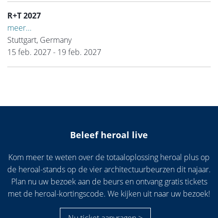
R+T 2027
meer...
Stuttgart, Germany
15 feb. 2027 - 19 feb. 2027
Beleef heroal live
Kom meer te weten over de totaaloplossing heroal plus op
de heroal-stands op de vier architectuurbeurzen dit najaar.
Plan nu uw bezoek aan de beurs en ontvang gratis tickets
met de heroal-kortingscode. We kijken uit naar uw bezoek!
Nu ticket aanvragen >